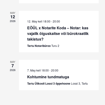
MAY
12
2026
12. May kell 18:00
-
20:00
EÕÜL x Notarite Koda – Notar: kas
vajalik õiguskaitse või bürokraatlik
takistus?
Tartu Notaribüroo
Turu 2
MAY
7
2026
7. May kell 18:00
-
20:00
Kohtumine tundmatuga
Tartu Ülikooli Lossi 3 õppehoone
Lossi 3, Tartu