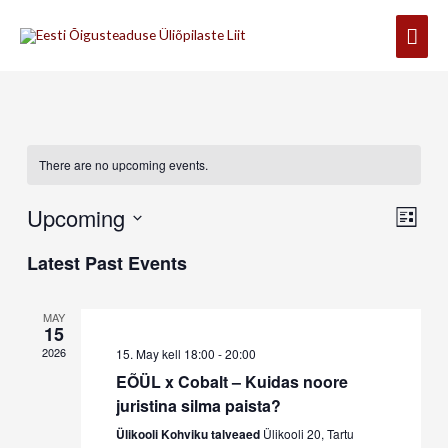
Skip
Mai
to
content
Men
There are no upcoming events.
Upcoming
Views
Event
List
Navigati
Views
Select
Naviga
Latest Past Events
date.
MAY
15
2026
15. May kell 18:00
-
20:00
EÕÜL x Cobalt – Kuidas noore
juristina silma paista?
Ülikooli Kohviku talveaed
Ülikooli 20, Tartu