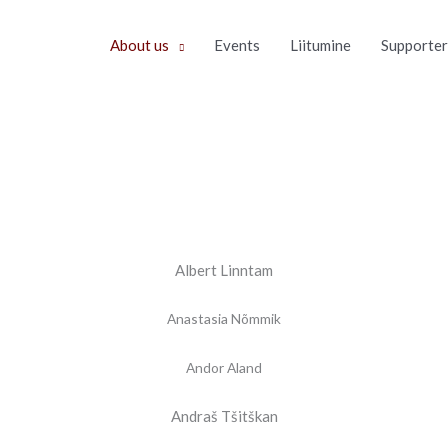
About us
Events
Liitumine
Supporter
Albert Linntam
Anastasia Nõmmik
Andor Aland
Andraš Tšitškan