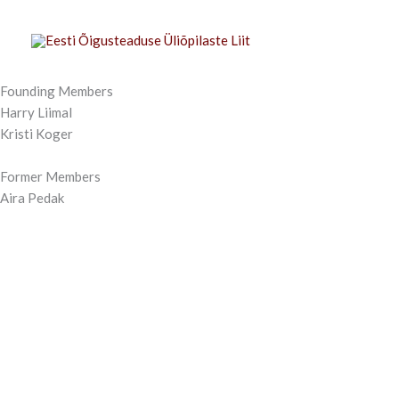
Skip
to
content
Founding Members
Harry Liimal
Kristi Koger
Former Members
Aira Pedak