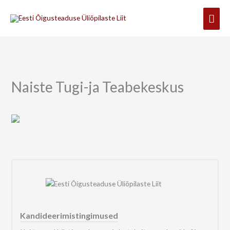
Skip
Mai
to
content
Men
Naiste Tugi-ja Teabekeskus
Kandideerimistingimused