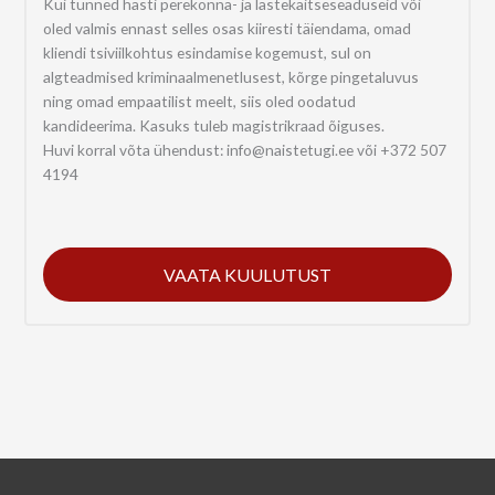
Kui tunned hästi perekonna- ja lastekaitseseaduseid või
oled valmis ennast selles osas kiiresti täiendama, omad
kliendi tsiviilkohtus esindamise kogemust, sul on
algteadmised kriminaalmenetlusest, kõrge pingetaluvus
ning omad empaatilist meelt, siis oled oodatud
kandideerima. Kasuks tuleb magistrikraad õiguses.
Huvi korral võta ühendust: info@naistetugi.ee või +372 507
4194
VAATA KUULUTUST