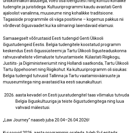
ühiskonnakorraldusega, võeti osa loengutest ning kohtuti kohalike
tudengite ja juristidega. Kultuuriprogrammi kaudu avastati Genti
ajaloolist vanalinna, muuseume ning kohalikke traditsioone.
Tagasiside programmile oli väga positiivne – kogemus pakkus nii
võrdlevat õigusvaadet kui ka silmaringi laiendavaid elamusi.
Samaaegselt võõrustasid Eesti tudengid Genti Ülikooli
õigustudengeid Eestis. Belgia tudengitele koostatud programm
keskendus Eesti õigussüsteemi ja Tartu Ülikooli õigusteaduskonna
rahvusvaheliste võimaluste tutvustamisele. Külastati Riigikogu,
Justiits- ja Digiministeeriumit ning Hollandi saatkonda, Tartu Ülikooli
Tartu õppehoonet ning Riigikohut. Ka kultuuriprogramm oli sisukas:
Belgia tudengid tutvusid Tallinna ja Tartu vaatamisväärsuste ja
muuseumitega ning avastasid ka eesti saunakultuuri.
aasta kevadel on Eesti juuratudengitel taas võimalus tutvuda
Belgia õiguskultuuriga ja teiste õigustudengitega ning luua
vahvaid mälestusi.
„Law Journey“ naaseb juba 20.04–26.04.2026!
Kui soovid 2026. aasta programmis osaleda, tuleb Sul esitada: