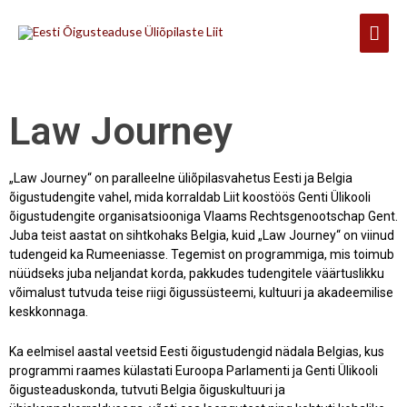
Skip
Mai
to
content
Men
Law Journey
„Law Journey“ on paralleelne üliõpilasvahetus Eesti ja Belgia
õigustudengite vahel, mida korraldab Liit koostöös Genti Ülikooli
õigustudengite organisatsiooniga Vlaams Rechtsgenootschap Gent.
Juba teist aastat on sihtkohaks Belgia, kuid „Law Journey“ on viinud
tudengeid ka Rumeeniasse. Tegemist on programmiga, mis toimub
nüüdseks juba neljandat korda, pakkudes tudengitele väärtuslikku
võimalust tutvuda teise riigi õigussüsteemi, kultuuri ja akadeemilise
keskkonnaga.
Ka eelmisel aastal veetsid Eesti õigustudengid nädala Belgias, kus
programmi raames külastati Euroopa Parlamenti ja Genti Ülikooli
õigusteaduskonda, tutvuti Belgia õiguskultuuri ja