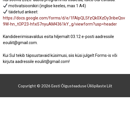
motivatsioonikiri (inglise keeles, max 1 A4)
täidetud ankeet:
https://docs.google.com/forms/d/e/1FAIpQLSfzQk0XzDy3ribeQsv
9W-hn_tOP23-hfxi57nyuAM4361kY_g/viewform?usp=header
Kandideerimisavaldus esita hiljemalt 03.12 e-posti aadressile
eouliit@gmail.com.
Kui Sul tekib täpsustavaid küsimusi, siis küsi julgelt Forms-is või
kirjuta aadressile eouliit@gmail.com!
Copyright © 2026
Eesti Õigusteaduse Üliõpilaste Liit