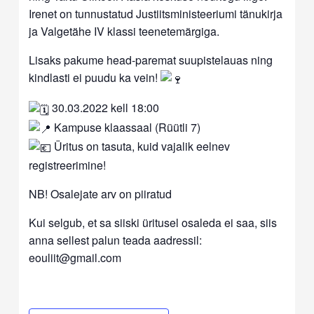
Irenet on tunnustatud Justiitsministeeriumi tänukirja
ja Valgetähe IV klassi teenetemärgiga.
Lisaks pakume head-paremat suupistelauas ning
kindlasti ei puudu ka vein!
30.03.2022 kell 18:00
Kampuse klaassaal (Rüütli 7)
Üritus on tasuta, kuid vajalik eelnev
registreerimine!
NB! Osalejate arv on piiratud
Kui selgub, et sa siiski üritusel osaleda ei saa, siis
anna sellest palun teada aadressil:
eouliit@gmail.com