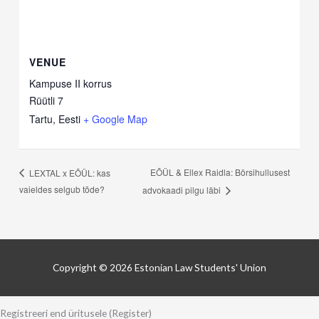
VENUE
Kampuse II korrus
Rüütli 7
Tartu
,
Eesti
+ Google Map
EÕÜL & Ellex Raidla: Börsihullusest
LEXTAL x EÕÜL: kas
vaieldes selgub tõde?
advokaadi pilgu läbi
Copyright © 2026
Estonian Law Students' Union
Registreeri end üritusele (Register)