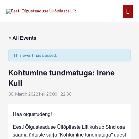
Skip
Mai
to
content
Men
« All Events
This event has passed.
Kohtumine tundmatuga: Irene
Kull
30. March 2022 kell 20:00
-
22:30
Hea õigustudeng!
Eesti Õigusteaduse Üliõpilaste Liit kutsub Sind osa
saama ürituste sarja “Kohtumine tundmatuga” uuest