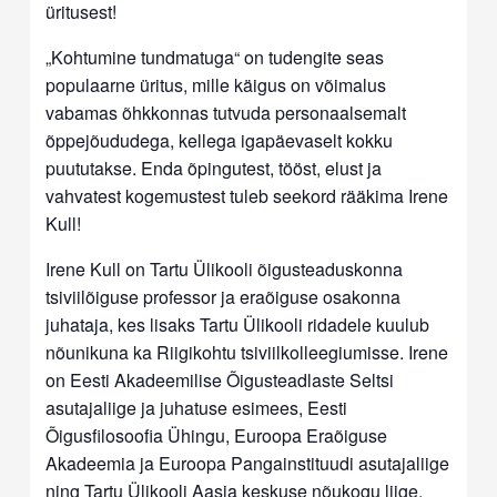
üritusest!
„Kohtumine tundmatuga“ on tudengite seas
populaarne üritus, mille käigus on võimalus
vabamas õhkkonnas tutvuda personaalsemalt
õppejõududega, kellega igapäevaselt kokku
puututakse. Enda õpingutest, tööst, elust ja
vahvatest kogemustest tuleb seekord rääkima Irene
Kull!
Irene Kull on Tartu Ülikooli õigusteaduskonna
tsiviilõiguse professor ja eraõiguse osakonna
juhataja, kes lisaks Tartu Ülikooli ridadele kuulub
nõunikuna ka Riigikohtu tsiviilkolleegiumisse. Irene
on Eesti Akadeemilise Õigusteadlaste Seltsi
asutajaliige ja juhatuse esimees, Eesti
Õigusfilosoofia Ühingu, Euroopa Eraõiguse
Akadeemia ja Euroopa Pangainstituudi asutajaliige
ning Tartu Ülikooli Aasia keskuse nõukogu liige.