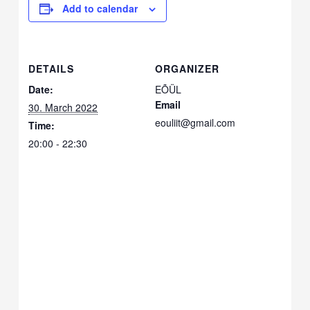
Add to calendar
DETAILS
ORGANIZER
Date:
EÕÜL
Email
30. March 2022
eouliit@gmail.com
Time:
20:00 - 22:30