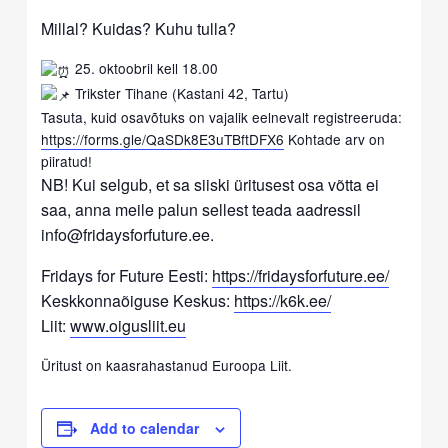
Millal? Kuidas? Kuhu tulla?
25. oktoobril kell 18.00
Trikster Tihane (Kastani 42, Tartu)
Tasuta, kuid osavõtuks on vajalik eelnevalt registreeruda:
https://forms.gle/QaSDk8E3uTBftDFX6
Kohtade arv on
piiratud!
NB! Kui selgub, et sa siiski üritusest osa võtta ei
saa, anna meile palun sellest teada aadressil
info@fridaysforfuture.ee.
Fridays for Future Eesti:
https://fridaysforfuture.ee/
Keskkonnaõiguse Keskus:
https://k6k.ee/
Liit:
www.oigusliit.eu
Üritust on kaasrahastanud Euroopa Liit.
Add to calendar