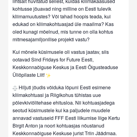
lihtsalt huvitatud sellest, kuidas kliimakaasused
kohtusse jõuavad ning milline on Eesti tulevik
kliimamuutustes? Või tahad hoopis teada, kui
edukad on kliimakohtuasjad üle maailma? Kas
oled kunagi mõelnud, mis tunne on olla kohtus
mitmesajamiljonilise projekti vastu?
Kui mõnele küsimusele oli vastus jaatav, siis
ootavad Sind Fridays for Future Eesti,
Keskkonnaõiguse Keskus ja Eesti Õigusteaduse
Üliõpilaste Liit!
Hiljuti jõudis võiduka lõpuni Eesti esimene
kliimakohtuasi ja Riigikohus tühistas uue
põlevkiviõlitehase ehitusloa. Nii kohtuasjadega
seotud küsimustele kui ka paljudele muudele
annavad vastuseid FFF Eesti liikumise liige Kertu
Birgit Anton ja noori kohtuasjas nõustanud
Keskkonnaõiguse Keskuse jurist Triin Jäädmaa.