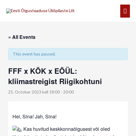
Skip
Mai
to
content
Men
« All Events
This event has passed.
FFF x KÕK x EÕÜL:
kliimastreigist Riigikohtuni
25. October 2023 kell 18:00
-
20:00
Hei, Sina! Jah, Sina!
Kas huvitud keskkonnaõigusest või oled