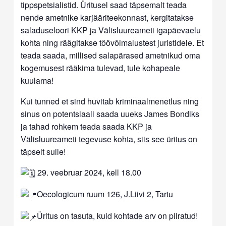
tippspetsialistid. Üritusel saad täpsemalt teada
nende ametnike karjääriteekonnast, kergitatakse
saladuseloori KKP ja Välisluureameti igapäevaelu
kohta ning räägitakse töövõimalustest juristidele. Et
teada saada, millised salapärased ametnikud oma
kogemusest rääkima tulevad, tule kohapeale
kuulama!
Kui tunned et sind huvitab kriminaalmenetlus ning
sinus on potentsiaali saada uueks James Bondiks
ja tahad rohkem teada saada KKP ja
Välisluureameti tegevuse kohta, siis see üritus on
täpselt sulle!
29. veebruar 2024, kell 18.00
Oecologicum ruum 126, J.Liivi 2, Tartu
Üritus on tasuta, kuid kohtade arv on piiratud!