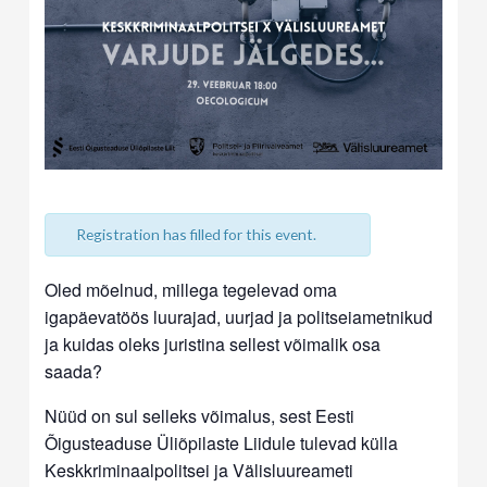
Registration has filled for this event.
Oled mõelnud, millega tegelevad oma
igapäevatöös luurajad, uurjad ja politseiametnikud
ja kuidas oleks juristina sellest võimalik osa
saada?
Nüüd on sul selleks võimalus, sest Eesti
Õigusteaduse Üliõpilaste Liidule tulevad külla
Keskkriminaalpolitsei ja Välisluureameti