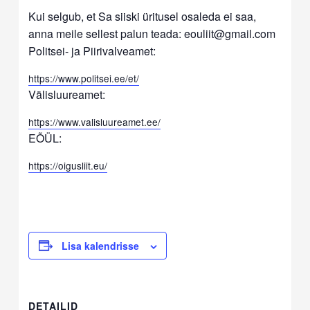
Kui selgub, et Sa siiski üritusel osaleda ei saa,
anna meile sellest palun teada: eouliit@gmail.com
Politsei- ja Piirivalveamet:
https://www.politsei.ee/et/
Välisluureamet:
https://www.valisluureamet.ee/
EÕÜL:
https://oigusliit.eu/
Lisa kalendrisse
DETAILID