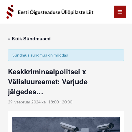
Skip
Main
to
content
Menu
« Kõik Sündmused
Sündmus sündmus on möödas
Keskkriminaalpolitsei x
Välisluureamet: Varjude
jälgedes…
29. veebruar 2024 kell 18:00
-
20:00