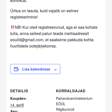
kohvikus.
Üritus on tasuta, kuid vajalik on eelnev
registreerimine!
NB! Kui oled registreerunud, aga ei saa kohale
tulla, anna sellest palun teada meiliaadressil
eouliit@gmail.com, et saaksime pakkuda kohta
huvilistele ootejärjekorras.
Lisa kalendrisse
DETAILID
KORRALDAJAD
Kuupäev:
Rahandusministeerium
EÕÜL
14. aprill
Riigikontroll
Aeg: