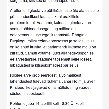
kergitama, siis see üritus on täpselt sulle.
Arutleme riigieelarve põhiküsimuste üle alates selle
põhiseaduslikust taustast kuni praktiliste
probleemideni. Vaatame, kuidas riigieelarve on
seotud põhiseadusega ning milline on
eelarvemenetluse tegelik raamistik. Räägime
Riigikogu rollist eelarveprotsessis ja sellest, miks
on kõlanud kriitika, et parlamendi liikmete mõju on
piiratud. Samuti võtame luubi alla tegevuspõhise
eelarvestamise, räägime täpsemalt selle ideest,
lubadustest ja kitsaskohtadest päriselus.
Riigieelarve probleemidest ja võimalikest
lahendustest tulevad rääkima Janar Holm ja Sven
Kirsipuu, kes jagavad oma mõtteid ning vaadet
süsteemi seestpoolt.
Kohtume juba 14. aprillil kell 18.30 Ülikooli