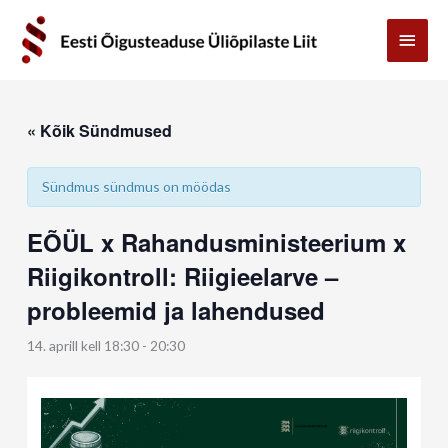
Skip
Main
to
content
Menu
« Kõik Sündmused
Sündmus sündmus on möödas
EÕÜL x Rahandusministeerium x
Riigikontroll: Riigieelarve –
probleemid ja lahendused
14. aprill kell 18:30
-
20:30