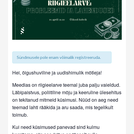
Sündmusele pole enam võimalik registreeruda.
Hei, õigushuviline ja uudishimulik mõtleja!
Meedias on riigieelarve teemal juba palju vaieldud.
Läbipaistvus, poliitiline mõju ja keeruline ülesehitus
on tekitanud mitmeid küsimusi. Nüüd on aeg need
teemad lahti rääkida ja aru saada, mis tegelikult
toimub.
Kui need küsimused panevad sind kulmu