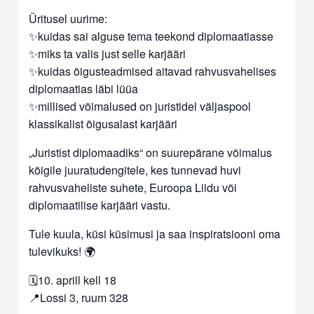
Üritusel uurime:
✨kuidas sai alguse tema teekond diplomaatiasse
✨miks ta valis just selle karjääri
✨kuidas õigusteadmised aitavad rahvusvahelises
diplomaatias läbi lüüa
✨millised võimalused on juristidel väljaspool
klassikalist õigusalast karjääri
„Juristist diplomaadiks“ on suurepärane võimalus
kõigile juuratudengitele, kes tunnevad huvi
rahvusvaheliste suhete, Euroopa Liidu või
diplomaatilise karjääri vastu.
Tule kuula, küsi küsimusi ja saa inspiratsiooni oma
tulevikuks! 🌍
🗓️10. aprill kell 18
📍Lossi 3, ruum 328