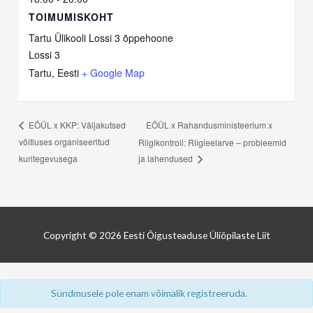
TOIMUMISKOHT
Tartu Ülikooli Lossi 3 õppehoone
Lossi 3
Tartu
,
Eesti
+ Google Map
EÕÜL x Rahandusministeerium x
EÕÜL x KKP: Väljakutsed
võitluses organiseeritud
Riigikontroll: Riigieelarve – probleemid
kuritegevusega
ja lahendused
Copyright © 2026
Eesti Õigusteaduse Üliõpilaste Liit
Sündmusele pole enam võimalik registreeruda.