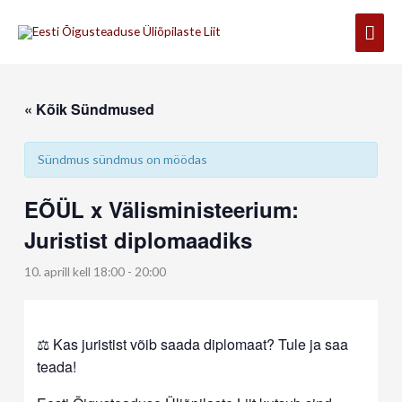
Skip
Mai
to
content
Men
« Kõik Sündmused
Sündmus sündmus on möödas
EÕÜL x Välisministeerium:
Juristist diplomaadiks
10. aprill kell 18:00
-
20:00
⚖️ Kas juristist võib saada diplomaat? Tule ja saa
teada!