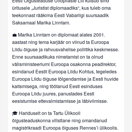
Eesti Õigusteaduse Üliõpilaste Liit kutsub sind
üritusele „Juristist diplomaadiks“, kus tuleb oma
teekonnast rääkima Eesti Vabariigi suursaadik
Saksamaal Marika Linntam.
💼 Marika Linntam on diplomaat alates 2001.
aastast ning tema karjäär on viinud ta Euroopa
Liidu õiguse ja rahvusvahelise poliitika keskmesse.
Enne suursaadikuks nimetamist on ta olnud
välisministeeriumi Euroopa osakonna peadirektor,
esindanud Eestit Euroopa Liidu Kohtus, tegeledes
Euroopa Liidu õiguse tõlgendamise ja Eesti huvide
kaitsmisega, ning töötanud Eesti esinduses
Euroopa Liidu juures, panustades Eesti
eesistumise ettevalmistamisse ja läbiviimisse.
🎓 Hariduselt on ta Tartu Ülikooli
õigusteaduskonna vilistlane ning omandanud
magistrikraadi Euroopa õiguses Rennes’i ülikoolis.