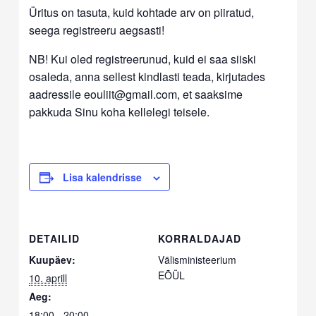
Üritus on tasuta, kuid kohtade arv on piiratud,
seega registreeru aegsasti!
NB! Kui oled registreerunud, kuid ei saa siiski
osaleda, anna sellest kindlasti teada, kirjutades
aadressile eouliit@gmail.com, et saaksime
pakkuda Sinu koha kellelegi teisele.
Lisa kalendrisse
DETAILID
KORRALDAJAD
Kuupäev:
Välisministeerium
EÕÜL
10. aprill
Aeg:
18:00 - 20:00