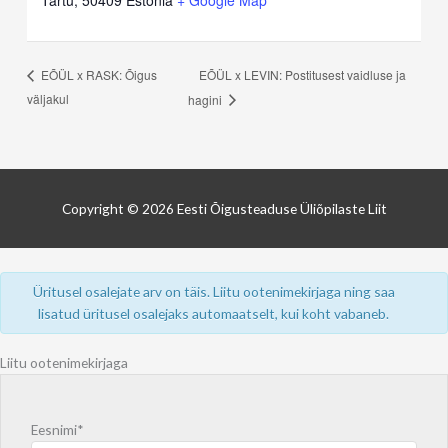
EÕÜL x LEVIN: Postitusest vaidluse ja
EÕÜL x RASK: Õigus
väljakul
hagini
Copyright © 2026
Eesti Õigusteaduse Üliõpilaste Liit
Üritusel osalejate arv on täis. Liitu ootenimekirjaga ning saa
lisatud üritusel osalejaks automaatselt, kui koht vabaneb.
Liitu ootenimekirjaga
Eesnimi*