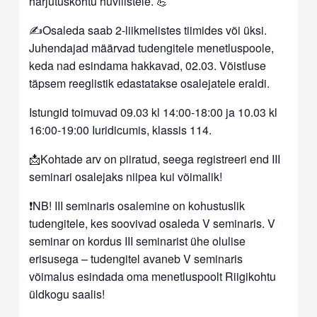
harjutuskohtu huvilistele. 💪
✍️Osaleda saab 2-liikmelistes tiimides või üksi.
Juhendajad määrvad tudengitele menetluspoole,
keda nad esindama hakkavad, 02.03. Võistluse
täpsem reeglistik edastatakse osalejatele eraldi.
Istungid toimuvad 09.03 kl 14:00-18:00 ja 10.03 kl
16:00-19:00 Iuridicumis, klassis 114.
📩Kohtade arv on piiratud, seega registreeri end III
seminari osalejaks niipea kui võimalik!
❗NB! III seminaris osalemine on kohustuslik
tudengitele, kes soovivad osaleda V seminaris. V
seminar on kordus III seminarist ühe olulise
erisusega – tudengitel avaneb V seminaris
võimalus esindada oma menetluspoolt Riigikohtu
üldkogu saalis!