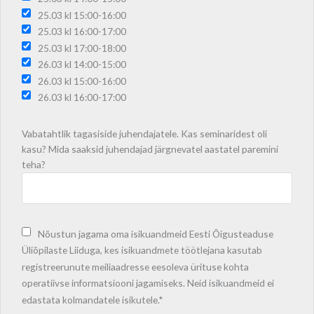
25.03 kl 15:00-16:00
25.03 kl 16:00-17:00
25.03 kl 17:00-18:00
26.03 kl 14:00-15:00
26.03 kl 15:00-16:00
26.03 kl 16:00-17:00
Vabatahtlik tagasiside juhendajatele. Kas seminaridest oli
kasu? Mida saaksid juhendajad järgnevatel aastatel paremini
teha?
Nõustun jagama oma isikuandmeid Eesti Õigusteaduse
Üliõpilaste Liiduga, kes isikuandmete töötlejana kasutab
registreerunute meiliaadresse eesoleva ürituse kohta
operatiivse informatsiooni jagamiseks. Neid isikuandmeid ei
edastata kolmandatele isikutele.*