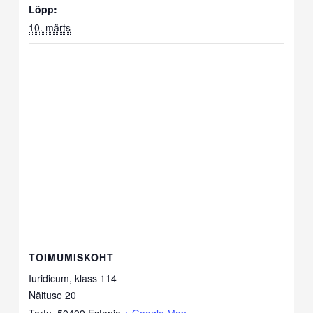
Lõpp:
10. märts
TOIMUMISKOHT
Iuridicum, klass 114
Näituse 20
Tartu
,
50409
Estonia
+ Google Map