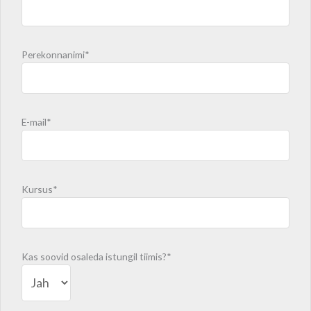
Perekonnanimi*
E-mail*
Kursus*
Kas soovid osaleda istungil tiimis?*