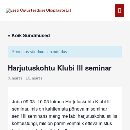
Skip
Mai
to
content
Men
« Kõik Sündmused
Sündmus sündmus on möödas
Harjutuskohtu Klubi III seminar
9. märts
-
10. märts
Juba 09.03–10.03 toimub Harjutuskohtu Klubi III
seminar, mis on kahtlemata põnevaim seminar
seni! III seminaris mängime läbi harjutuskohtu stiilis
kohtuistungi, mis on parim võimalik ettevalmistus