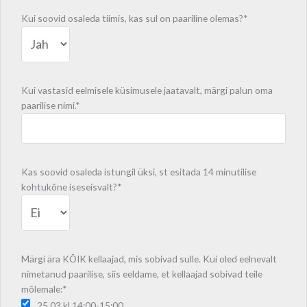
Kui soovid osaleda tiimis, kas sul on paariline olemas?*
Kui vastasid eelmisele küsimusele jaatavalt, märgi palun oma
paarilise nimi.*
Kas soovid osaleda istungil üksi, st esitada 14 minutilise
kohtukõne iseseisvalt?*
Märgi ära KÕIK kellaajad, mis sobivad sulle. Kui oled eelnevalt
nimetanud paarilise, siis eeldame, et kellaajad sobivad teile
mõlemale:*
25.03 kl 14:00-15:00