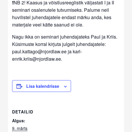
❗NB 2! Kaasus ja võistlusreeglistik väljastati I ja II
seminari osalenutele tutvumiseks. Palume neil
huvilistel juhendajatele endast märku anda, kes
materjale veel kätte saanud ei ole.
Nagu ikka on seminari juhendajateks Paul ja Kriis.
Küsimuste korral kirjuta julgelt juhendajatele:
paul.kattago@njordlaw.ee ja karl-
enrik.kriis@njordlaw.ee.
Lisa kalendrisse
DETAILID
Algus:
9. märts