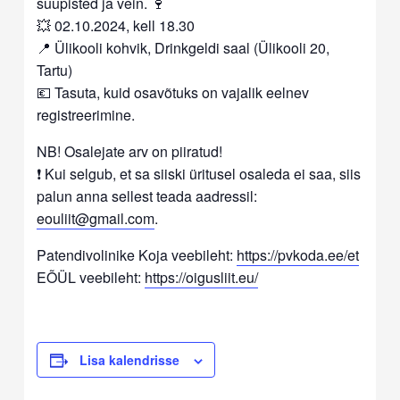
suupisted ja vein. 🍷
💥 02.10.2024, kell 18.30
📍 Ülikooli kohvik, Drinkgeldi saal (Ülikooli 20,
Tartu)
💶 Tasuta, kuid osavõtuks on vajalik eelnev
registreerimine.
NB! Osalejate arv on piiratud!
❗ Kui selgub, et sa siiski üritusel osaleda ei saa, siis
palun anna sellest teada aadressil:
eouliit@gmail.com
.
Patendivolinike Koja veebileht:
https://pvkoda.ee/et
EÕÜL veebileht:
https://oigusliit.eu/
Lisa kalendrisse