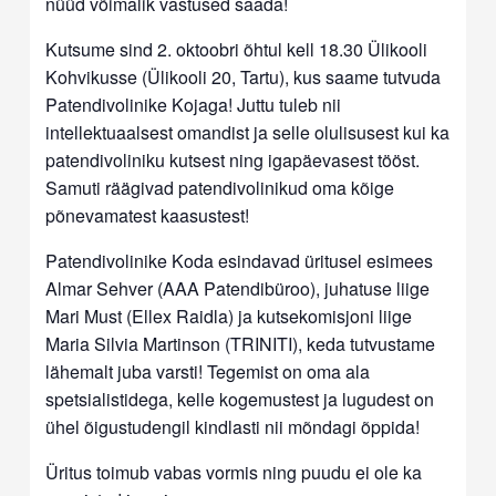
nüüd võimalik vastused saada!
Kutsume sind 2. oktoobri õhtul kell 18.30 Ülikooli
Kohvikusse (Ülikooli 20, Tartu), kus saame tutvuda
Patendivolinike Kojaga! Juttu tuleb nii
intellektuaalsest omandist ja selle olulisusest kui ka
patendivoliniku kutsest ning igapäevasest tööst.
Samuti räägivad patendivolinikud oma kõige
põnevamatest kaasustest!
Patendivolinike Koda esindavad üritusel esimees
Almar Sehver (AAA Patendibüroo), juhatuse liige
Mari Must (Ellex Raidla) ja kutsekomisjoni liige
Maria Silvia Martinson (TRINITI), keda tutvustame
lähemalt juba varsti! Tegemist on oma ala
spetsialistidega, kelle kogemustest ja lugudest on
ühel õigustudengil kindlasti nii mõndagi õppida!
Üritus toimub vabas vormis ning puudu ei ole ka