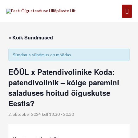
Skip
Mai
to
content
Men
« Kõik Sündmused
Sündmus sündmus on möödas
EÕÜL x Patendivolinike Koda:
patendivolinik – kõige paremini
saladuses hoitud õiguskutse
Eestis?
2. oktoober 2024 kell 18:30
-
20:30