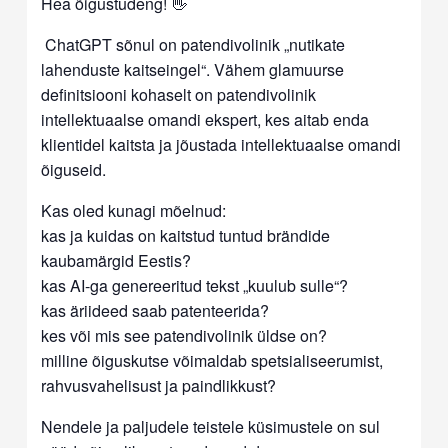
Hea õigustudeng! 👋
ChatGPT sõnul on patendivolinik „nutikate
lahenduste kaitseingel“. Vähem glamuurse
definitsiooni kohaselt on patendivolinik
intellektuaalse omandi ekspert, kes aitab enda
klientidel kaitsta ja jõustada intellektuaalse omandi
õiguseid.
Kas oled kunagi mõelnud:
kas ja kuidas on kaitstud tuntud brändide
kaubamärgid Eestis?
kas AI-ga genereeritud tekst „kuulub sulle“?
kas äriideed saab patenteerida?
kes või mis see patendivolinik üldse on?
milline õiguskutse võimaldab spetsialiseerumist,
rahvusvahelisust ja paindlikkust?
Nendele ja paljudele teistele küsimustele on sul