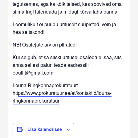
tegutsemas, aga ka kõik teised, kes soovivad oma
silmaringi laiendada ja midagi kõrva taha panna.
Loomulikult ei puudu ürituselt suupisted, vein ja
hea seltskond!
NB! Osalejate arv on piiratud!
Kui selgub, et sa siiski üritusel osaleda ei saa, siis
anna sellest palun teada aadressil:
eouliit@gmail.com
Lõuna Ringkonnaprokuratuur:
htt
ps://www.prokuratuur.ee/et/kontaktid/louna-
ringkonnaprokuratuur
Lisa kalendrisse