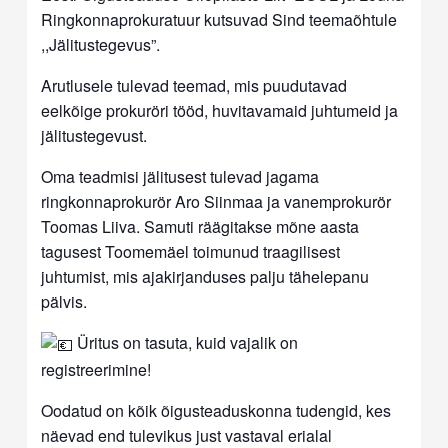
Ringkonnaprokuratuur kutsuvad Sind teemaõhtule
,,Jälitustegevus”.
Arutlusele tulevad teemad, mis puudutavad
eelkõige prokuröri tööd, huvitavamaid juhtumeid ja
jälitustegevust.
Oma teadmisi jälitusest tulevad jagama
ringkonnaprokurör Aro Siinmaa ja vanemprokurör
Toomas Liiva. Samuti räägitakse mõne aasta
tagusest Toomemäel toimunud traagilisest
juhtumist, mis ajakirjanduses palju tähelepanu
pälvis.
Üritus on tasuta, kuid vajalik on
registreerimine!
Oodatud on kõik õigusteaduskonna tudengid, kes
näevad end tulevikus just vastaval erialal