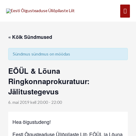
Skip
Mai
to
content
Men
« Kõik Sündmused
Sündmus sündmus on möödas
EÕÜL & Lõuna
Ringkonnaprokuratuur:
Jälitustegevus
6. mai 2019 kell 20:00
-
22:00
Hea õigustudeng!
Eesti Õigusteaduse Üliõpilaste Liit- EÕÜL ja Lõuna