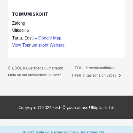
TOIMUMISKOHT
Zalong
Ülikooli 5
Tartu
,
Eesti
+ Google Map
View Toimumiskoht Website
EÕÜL & Advokaadibüroo
EÜÕL & Eversheds Sutherland:
Mida on uut ärisaladuse kaitses?
TRINITI: Kas sõna on vaba?
Copyright © 2026
Eesti Õigusteaduse Üliõpilaste Liit
Sündmusele pole enam võimalik registreeruda.