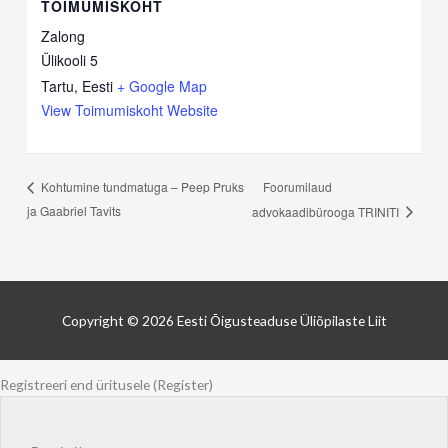
TOIMUMISKOHT
Zalong
Ülikooli 5
Tartu
,
Eesti
+ Google Map
View Toimumiskoht Website
Foorumilaud
Kohtumine tundmatuga – Peep Pruks
ja Gaabriel Tavits
advokaadibürooga TRINITI
Copyright © 2026
Eesti Õigusteaduse Üliõpilaste Liit
Registreeri end üritusele (Register)