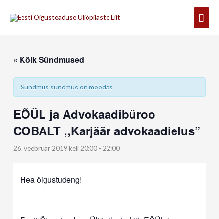
Skip
Mai
to
content
Men
« Kõik Sündmused
Sündmus sündmus on möödas
EÕÜL ja Advokaadibüroo
COBALT ,,Karjäär advokaadielus”
26. veebruar 2019 kell 20:00
-
22:00
Hea õigustudeng!