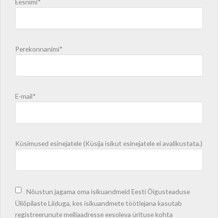
Eesnimi*
Perekonnanimi*
E-mail*
Küsimused esinejatele (Küsija isikut esinejatele ei avalikustata.)
Nõustun jagama oma isikuandmeid Eesti Õigusteaduse
Üliõpilaste Liiduga, kes isikuandmete töötlejana kasutab
registreerunute meiliaadresse eesoleva ürituse kohta