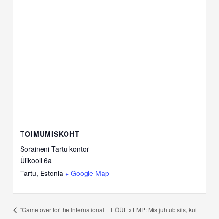
TOIMUMISKOHT
Soraineni Tartu kontor
Ülikooli 6a
Tartu
,
Estonia
+ Google Map
EÕÜL x LMP: Mis juhtub siis, kui
“Game over for the International