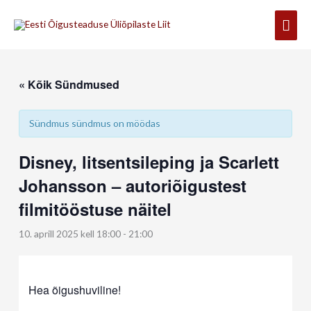
Skip
Mai
to
content
Men
« Kõik Sündmused
Sündmus sündmus on möödas
Disney, litsentsileping ja Scarlett
Johansson – autoriõigustest
filmitööstuse näitel
10. aprill 2025 kell 18:00
-
21:00
Hea õigushuviline!