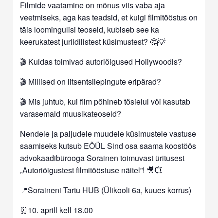
Filmide vaatamine on mõnus viis vaba aja
veetmiseks, aga kas teadsid, et kuigi filmitööstus on
täis loomingulisi teoseid, kubiseb see ka
keerukatest juriidilistest küsimustest? 🤔💡
🎬
Kuidas toimivad autoriõigused Hollywoodis?
🎬
Millised on litsentsilepingute eripärad?
🎬
Mis juhtub, kui film põhineb tõsielul või kasutab
varasemaid muusikateoseid?
Nendele ja paljudele muudele küsimustele vastuse
saamiseks kutsub EÕÜL Sind osa saama koostöös
advokaadibürooga Sorainen toimuvast üritusest
„Autoriõigustest filmitööstuse näitel”! 🎥
💥
📍Soraineni Tartu HUB (
Ülikooli 6a, kuues korrus)
⏰10. aprill kell 18.00