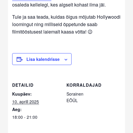
osaleda kellelegi, kes algselt kohast ilma jäi.
Tule ja saa teada, kuidas õigus mõjutab Hollywoodi
loomingut ning milliseid õppetunde saab
filmitööstusest laiemalt kaasa võtta! 😉
Lisa kalendrisse
DETAILID
KORRALDAJAD
Kuupäev:
Sorainen
EÕÜL
10. aprill 2025
Aeg:
18:00 - 21:00