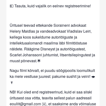
💵
Tasuta, kuid vajalik on eelnev registreerimine!
Üritusel teevad ettekande Soraineni advokaat
Helery Maidlas ja vandeadvokaat Vladislav Leiri,
kellega koos sukeldume autoriõiguste ja
intellektuaalomandi maailma läbi filmitööstuse
näidete. Räägime Disneyst ja autoriõigustest,
Scarlet Johanssoni juhtumist, litsentsilepingutest ja
muust põnevast.
🌟
Nagu filmi kõrvalt, ei puudu söögipoolis loomulikult
ka meie vestluse juurest: pakume sushit ja veini!
🍣
🍷
NB! Kui oled end registreerinud, kuid ei saa siiski
üritusest osa võtta, teavita sellest palun aadressil
eouliit@gmail.com
✉️, et saaksime anda võimaluse