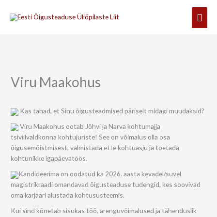
Skip
Mai
to
content
Men
Viru Maakohus
Kas tahad, et Sinu õigusteadmised päriselt midagi muudaksid?
Viru Maakohus ootab Jõhvi ja Narva kohtumajja
tsiviilvaldkonna kohtujuriste! See on võimalus olla osa
õigusemõistmisest, valmistada ette kohtuasju ja toetada
kohtunikke igapäevatöös.
Kandideerima on oodatud ka 2026. aasta kevadel/suvel
magistrikraadi omandavad õigusteaduse tudengid, kes soovivad
oma karjääri alustada kohtusüsteemis.
Kui sind kõnetab sisukas töö, arenguvõimalused ja tähenduslik