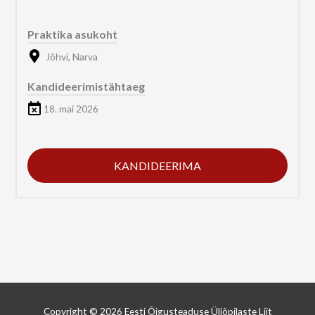
Praktika asukoht
Jõhvi, Narva
Kandideerimistähtaeg
18. mai 2026
KANDIDEERIMA
Copyright © 2026
Eesti Õigusteaduse Üliõpilaste Liit