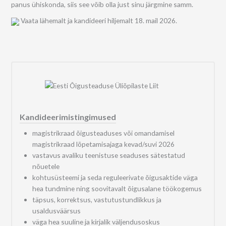
panus ühiskonda, siis see võib olla just sinu järgmine samm.
Vaata lähemalt ja kandideeri hiljemalt 18. mail 2026.
Kandideerimistingimused
magistrikraad õigusteaduses või omandamisel
magistrikraad lõpetamisajaga kevad/suvi 2026
vastavus avaliku teenistuse seaduses sätestatud
nõuetele
kohtusüsteemi ja seda reguleerivate õigusaktide väga
hea tundmine ning soovitavalt õigusalane töökogemus
täpsus, korrektsus, vastutustundlikkus ja
usaldusväärsus
väga hea suuline ja kirjalik väljendusoskus