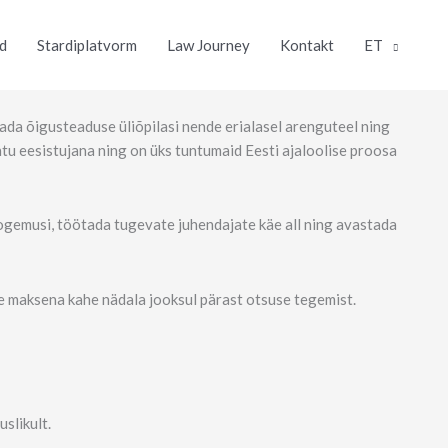
d
Stardiplatvorm
Law Journey
Kontakt
ET
da õigusteaduse üliõpilasi nende erialasel arenguteel ning
u eesistujana ning on üks tuntumaid Eesti ajaloolise proosa
kogemusi, töötada tugevate juhendajate käe all ning avastada
e maksena kahe nädala jooksul pärast otsuse tegemist.
slikult.