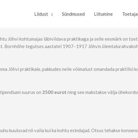
Liidust
Sündmused
Liitumine
Toetaja
u Jõhvi kohtumajas läbiviidava praktikaga ja selle eesmärk on toeta
st. Bornhöhe tegutses aastatel 1907–1917 Jõhvis ülemtalurahvakoht
ma Jõhvi praktikale, pakkudes neile võimalust omandada praktilisi 
stipendiumi suurus on
2500 eurot
ning see makstakse välja ühekords
uhu kuuluvad nii valla kui ka kohtu esindajad. Otsus tehakse konsensu