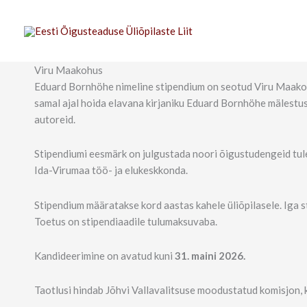
Skip
to
content
Viru Maakohus
Eduard Bornhöhe nimeline stipendium on seotud Viru Maakoht
samal ajal hoida elavana kirjaniku Eduard Bornhöhe mälestu
autoreid.
Stipendiumi eesmärk on julgustada noori õigustudengeid tule
Ida-Virumaa töö- ja elukeskkonda.
Stipendium määratakse kord aastas kahele üliõpilasele. Iga 
Toetus on stipendiaadile tulumaksuvaba.
Kandideerimine on avatud kuni
31. maini 2026.
Taotlusi hindab Jõhvi Vallavalitsuse moodustatud komisjon, k