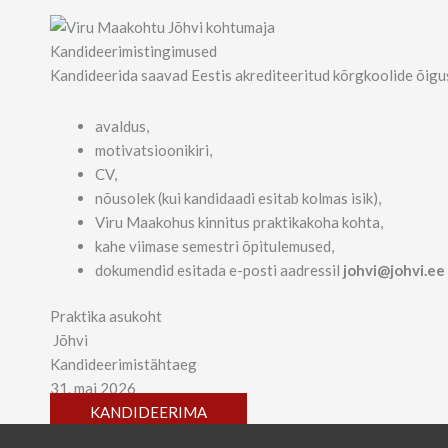
Kandideerimistingimused
Kandideerida saavad Eestis akrediteeritud kõrgkoolide õigus
avaldus,
motivatsioonikiri,
CV,
nõusolek (kui kandidaadi esitab kolmas isik),
Viru Maakohus kinnitus praktikakoha kohta,
kahe viimase semestri õpitulemused,
dokumendid esitada e-posti aadressil
johvi@johvi.ee
Praktika asukoht
Jõhvi
Kandideerimistähtaeg
31. mai 2026
KANDIDEERIMA