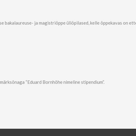
e bakalaureuse- ja magistriõppe üliõpilased, kelle õppekavas on ette
märksõnaga “Eduard Bornhöhe nimeline stipendium”.